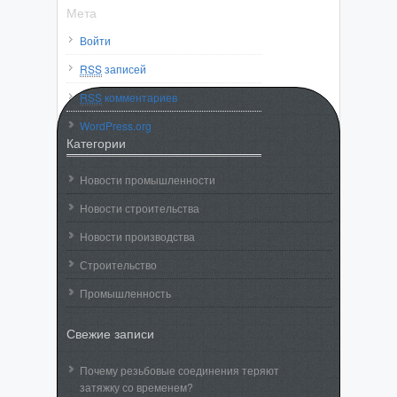
Мета
Войти
RSS
записей
RSS
комментариев
WordPress.org
Категории
Новости промышленности
Новости строительства
Новости производства
Строительство
Промышленность
Свежие записи
Почему резьбовые соединения теряют
затяжку со временем?