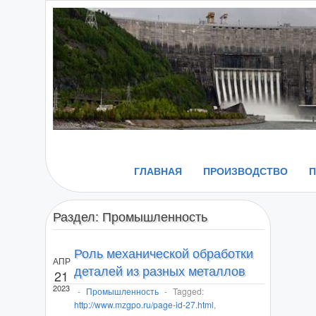
ГЛАВНАЯ
ПРОИЗВОДСТВО
Раздел:
Промышленность
Роль механической обработки
АПР
деталей из разных металлов
21
2023
-
Промышленность
-
Tagged:
http://www.mzgpo.ru/page-id-27.html
,