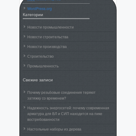
WordPress.org
Категории
Новости промышленности
Новости строительства
Новости производства
Строительство
Промышленность
Свежие записи
Почему резьбовые соединения теряют
затяжку со временем?
Надежность энергосетей: почему современная
арматура для ВЛ и СИП находится на пике
востребованности
Настольные наборы из дерева