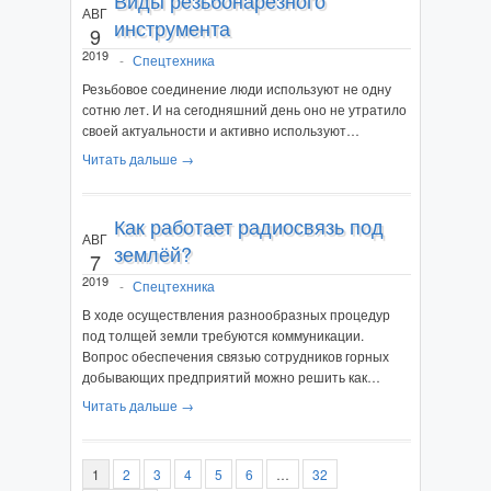
АВГ
инструмента
9
2019
-
Спецтехника
Резьбовое соединение люди используют не одну
сотню лет. И на сегодняшний день оно не утратило
своей актуальности и активно используют…
Читать дальше →
Как работает радиосвязь под
АВГ
землёй?
7
2019
-
Спецтехника
В ходе осуществления разнообразных процедур
под толщей земли требуются коммуникации.
Вопрос обеспечения связью сотрудников горных
добывающих предприятий можно решить как…
Читать дальше →
1
2
3
4
5
6
…
32