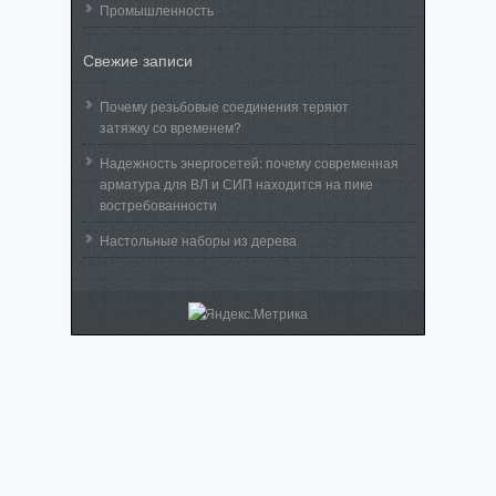
Промышленность
Свежие записи
Почему резьбовые соединения теряют
затяжку со временем?
Надежность энергосетей: почему современная
арматура для ВЛ и СИП находится на пике
востребованности
Настольные наборы из дерева