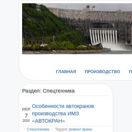
ГЛАВНАЯ
ПРОИЗВОДСТВО
Раздел:
Спецтехника
Особенности автокранов
ИЮЛ
производства ИМЗ
7
«АВТОКРАН»
2020
-
Спецтехника
-
Tagged:
ремонт крана