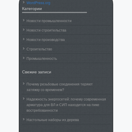
WordPress.org
Категории
Новости промышленности
Новости строительства
Новости производства
Строительство
Промышленность
Свежие записи
Почему резьбовые соединения теряют
затяжку со временем?
Надежность энергосетей: почему современная
арматура для ВЛ и СИП находится на пике
востребованности
Настольные наборы из дерева