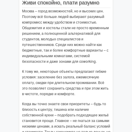
Живи спокойно, плати разумно
Москва – город возможностей, но и высоких цен.
Поэтому всё больше людей выбирают разумный
компромисс между удобством и стоимостью.
Общежития и хостелы стали не просто временным
решением, а полноценной альтернативой для
студентов, молодых специалистов и
путешественников. Среди них можно найти как
бюджетные, так и более комфортные варианты – с
индивидуальными комнатами, системой
безопасности и даже зонами для coworking.
К тому же, некоторые объекты предлагают гибкие
условия: заселение без залога, ежемесячную
оплату, скидки при длительном проживании. Всё
это позволяет сохранить средства и при этом жить
в чистоте, порядке и комфорте.
Когда вы точно знаете свои приоритеты – будь то
близость к центру, тишина или наличие
собственной кухни – подобрать подходящее жильё
становится проще. Главное – не гнаться за самыми
низкими ценами, а искать реальный баланс условий
и стоимости. Так вы сэкономите не только деньги, но