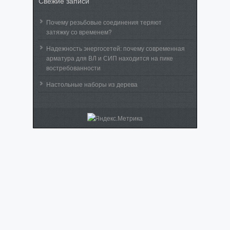
Свежие записи
Почему резьбовые соединения теряют
затяжку со временем?
Надежность энергосетей: почему современная
арматура для ВЛ и СИП находится на пике
востребованности
Настольные наборы из дерева