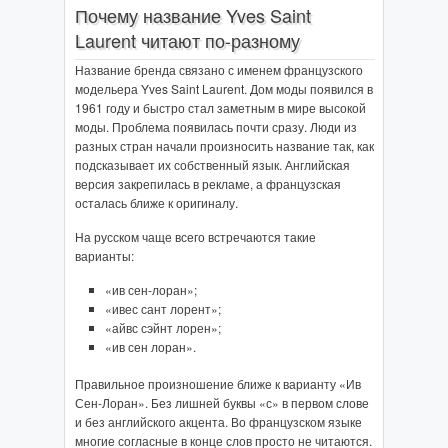
Почему название Yves Saint
Laurent читают по-разному
Название бренда связано с именем французского
модельера Yves Saint Laurent. Дом моды появился в
1961 году и быстро стал заметным в мире высокой
моды. Проблема появилась почти сразу. Люди из
разных стран начали произносить название так, как
подсказывает их собственный язык. Английская
версия закрепилась в рекламе, а французская
осталась ближе к оригиналу.
На русском чаще всего встречаются такие
варианты:
«ив сен-лоран»;
«ивес сант лорент»;
«айвс сэйнт лорен»;
«ив сен лоран».
Правильное произношение ближе к варианту «Ив
Сен-Лоран». Без лишней буквы «с» в первом слове
и без английского акцента. Во французском языке
многие согласные в конце слов просто не читаются.