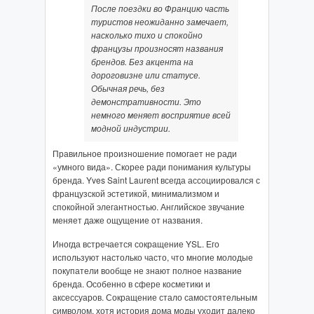
После поездки во Францию часть
туристов неожиданно замечает,
насколько тихо и спокойно
французы произносят названия
брендов. Без акцента на
дороговизне или статусе.
Обычная речь, без
демонстративности. Это
немного меняет восприятие всей
модной индустрии.
Правильное произношение помогает не ради
«умного вида». Скорее ради понимания культуры
бренда. Yves Saint Laurent всегда ассоциировался с
французской эстетикой, минимализмом и
спокойной элегантностью. Английское звучание
меняет даже ощущение от названия.
Иногда встречается сокращение YSL. Его
используют настолько часто, что многие молодые
покупатели вообще не знают полное название
бренда. Особенно в сфере косметики и
аксессуаров. Сокращение стало самостоятельным
символом, хотя история дома моды уходит далеко