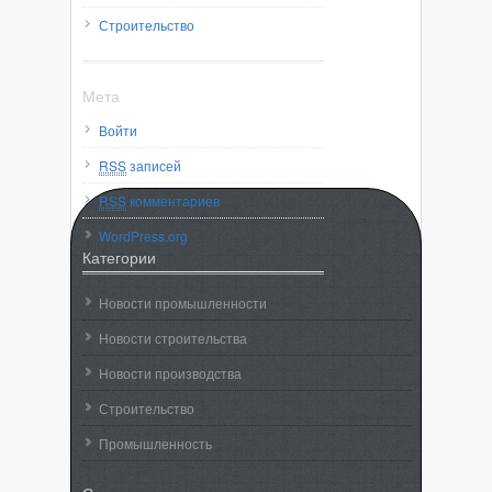
Строительство
Мета
Войти
RSS
записей
RSS
комментариев
WordPress.org
Категории
Новости промышленности
Новости строительства
Новости производства
Строительство
Промышленность