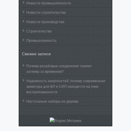
Новости промышленности
Новости строительства
Новости производства
Строительство
Промышленность
Свежие записи
Почему резьбовые соединения теряют
затяжку со временем?
Надежность энергосетей: почему современная
арматура для ВЛ и СИП находится на пике
востребованности
Настольные наборы из дерева