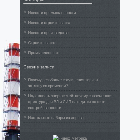
Новости промышленности
Новости строительства
Новости производства
Строительство
Промышленность
Свежие записи
Почему резьбовые соединения теряют
затяжку со временем?
Надежность энергосетей: почему современная
арматура для ВЛ и СИП находится на пике
востребованности
Настольные наборы из дерева