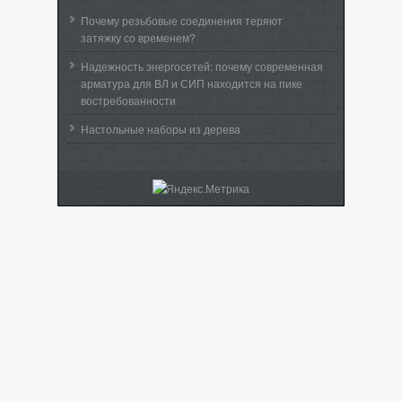
Почему резьбовые соединения теряют
затяжку со временем?
Надежность энергосетей: почему современная
арматура для ВЛ и СИП находится на пике
востребованности
Настольные наборы из дерева