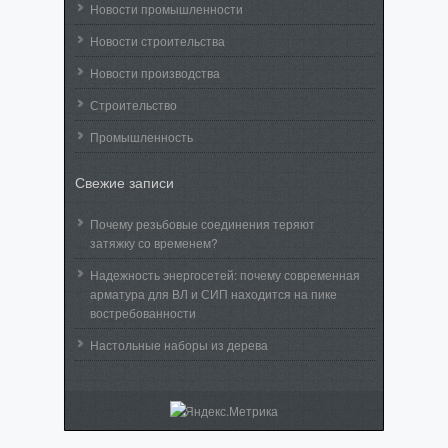
Новости промышленности
Новости строительства
Новости производства
Строительство
Промышленность
Свежие записи
Почему резьбовые соединения теряют
затяжку со временем?
Надежность энергосетей: почему современная
арматура для ВЛ и СИП находится на пике
востребованности
Настольные наборы из дерева