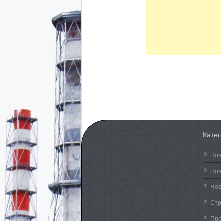
Кате
Нов
Нов
Нов
Стр
Пр