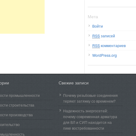
Мета
Войти
RSS
записей
RSS
комментариев
WordPress.org
гории
Свежие записи
ости промышленности
Почему резьбовые соединения
теряют затяжку со временем?
ости строительства
Надежность энергосетей:
ости производства
почему современная арматура
для ВЛ и СИП находится на
оительство
пике востребованности
омышленность