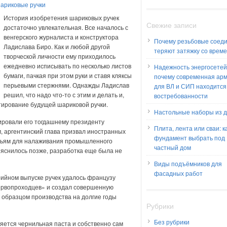
ариковые ручки
История изобретения шариковых ручек
Свежие записи
достаточно увлекательная. Все началось с
венгерского журналиста и конструктора
Почему резьбовые соед
Ладислава Биро. Как и любой другой
теряют затяжку со врем
творческой личности ему приходилось
ежедневно исписывать по несколько листов
Надежность энергосетей
бумаги, пачкая при этом руки и ставя кляксы
почему современная ар
перьевыми стержнями. Однажды Ладислав
для ВЛ и СИП находится
решил, что надо что-то с этим и делать и,
востребованности
ктирование будущей шариковой ручки.
Настольные наборы из 
ировали его тогдашнему президенту
Плита, лента или сваи: к
 аргентинский глава призвал иностранных
фундамент выбрать под
атьям для налаживания промышленного
частный дом
ыяснилось позже, разработка еще была не
Виды подъёмников для
фасадных работ
рийном выпуске ручек удалось французу
первопроходцев» и создал совершенную
 образцом производства на долгие годы
Рубрики
Без рубрики
яется чернильная паста и собственно сам