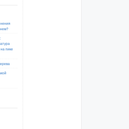
инения
енем?
:
матура
 на пике
дерева
акой