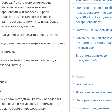
дерева. При этом его эстетические
характеристики отвечают всем
Надежность энергосетей
требованиям и запросам. Среди
почему современная ар
положительных качеств, в которых
для ВЛ и СИП находится
заинтересованы покупатели, наиболее
востребованности
актуальны следующие:
Настольные наборы из 
 ограждение может служить десятилетия;
Плита, лента или сваи: к
фундамент выбрать под
ты успешно охраняю вверенную территорию;
частный дом
 экономить;
Виды подъёмников для
вляются любым «превратностям» погоды,
фасадных работ
очередь ветру;
Рубрики
енок;
Без рубрики
.
Дизайн интерьера и рем
нных с этой методикой. Каждый определяет
Информационные стать
 товара немало безусловных преимуществ, и
Компании спецтехники
 за дело берётся профессионал.