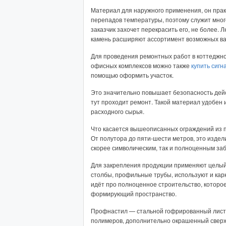
Материал для наружного применения, он прак
перепадов температуры, поэтому служит мног
заказчик захочет перекрасить его, не более.
камень расширяют ассортимент возможных ва
Для проведения ремонтных работ в коттеджн
офисных комплексов можно также
купить сигн
помощью оформить участок.
Это значительно повышает безопасность дейс
тут проходит ремонт. Такой материал удобен и
расходного сырья.
Что касается вышеописанных ограждений из п
От полутора до пяти-шести метров, это издел
скорее символическим, так и полноценным за
Для закрепления продукции применяют целый 
столбы, профильные трубы, используют и карк
идёт про полноценное строительство, которо
формирующий пространство.
Профнастил — стальной гофрированный лист,
полимеров, дополнительно окрашенный сверх