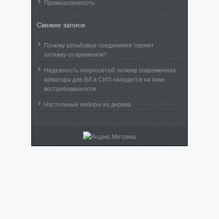
Промышленность
Свежие записи
Почему резьбовые соединения теряют
затяжку со временем?
Надежность энергосетей: почему современная
арматура для ВЛ и СИП находится на пике
востребованности
Настольные наборы из дерева