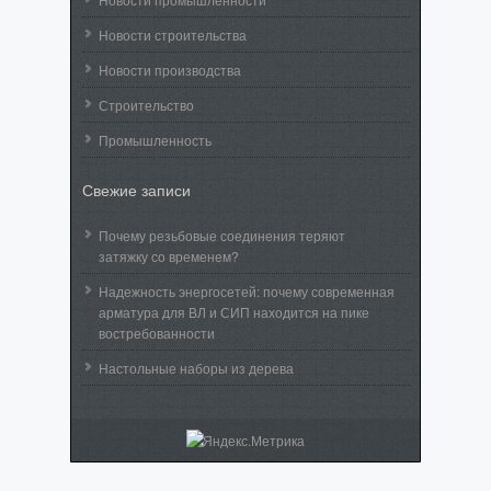
Новости строительства
Новости производства
Строительство
Промышленность
Свежие записи
Почему резьбовые соединения теряют
затяжку со временем?
Надежность энергосетей: почему современная
арматура для ВЛ и СИП находится на пике
востребованности
Настольные наборы из дерева