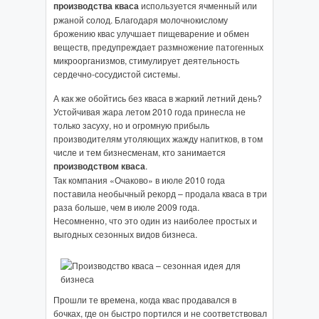
производства кваса
используется ячменный или
ржаной солод. Благодаря молочнокислому
брожению квас улучшает пищеварение и обмен
веществ, предупреждает размножение патогенных
микроорганизмов, стимулирует деятельность
сердечно-сосудистой системы.
А как же обойтись без кваса в жаркий летний день?
Устойчивая жара летом 2010 года принесла не
только засуху, но и огромную прибыль
производителям утоляющих жажду напитков, в том
числе и тем бизнесменам, кто занимается
производством кваса
.
Так компания «Очаково» в июле 2010 года
поставила необычный рекорд – продала кваса в три
раза больше, чем в июле 2009 года.
Несомненно, что это один из наиболее простых и
выгодных сезонных видов бизнеса.
Прошли те времена, когда квас продавался в
бочках, где он быстро портился и не соответствовал