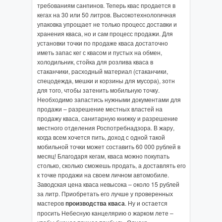
требованиям санпинов. Теперь квас продается в
кегах на 30 или 50 литров. Высокотехнологичная
упаковка упрощает не только процесс доставки и
хранения кваса, но и сам процесс продажи. Для
установки точки по продаже кваса достаточно
иметь запас кег с квасом и пустых на обмен,
холодильник, стойка для розлива кваса в
стаканчики, расходный материал (стаканчики,
спецодежда, мешки и корзины для мусора), зотн
для того, чтобы затенить мобильную точку.
Необходимо запастись нужными документами для
продажи – разрешение местных властей на
продажу кваса, санитарную книжку и разрешение
местного отделения Роспотребнадзора. В жару,
когда всем хочется пить, доход с одной такой
мобильной точки может составить 60 000 рублей в
месяц! Благодаря кегам, кваса можно покупать
столько, сколько сможешь продать, а доставлять его
к точке продажи на своем личном автомобиле.
Заводская цена кваса невысока – около 15 рублей
за литр. Приобретать его лучше у проверенных
мастеров
производства кваса
. Ну и остается
просить Небесную канцелярию о жарком лете –