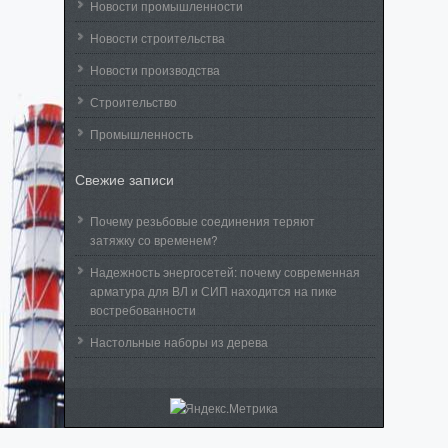
Новости промышленности
Новости строительства
Новости производства
Строительство
Промышленность
Свежие записи
Почему резьбовые соединения теряют
затяжку со временем?
Надежность энергосетей: почему современная
арматура для ВЛ и СИП находится на пике
востребованности
Настольные наборы из дерева