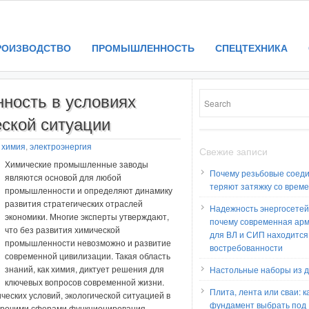
РОИЗВОДСТВО
ПРОМЫШЛЕННОСТЬ
СПЕЦТЕХНИКА
ность в условиях
ской ситуации
:
химия
,
электроэнергия
Свежие записи
Химические промышленные заводы
Почему резьбовые соед
являются основой для любой
теряют затяжку со врем
промышленности и определяют динамику
развития стратегических отраслей
Надежность энергосетей
экономики. Многие эксперты утверждают,
почему современная ар
что без развития химической
для ВЛ и СИП находится
промышленности невозможно и развитие
востребованности
современной цивилизации. Такая область
знаний, как химия, диктует решения для
Настольные наборы из 
ключевых вопросов современной жизни.
Плита, лента или сваи: к
еских условий, экологической ситуацией в
фундамент выбрать под
 прочими сферами функционирования