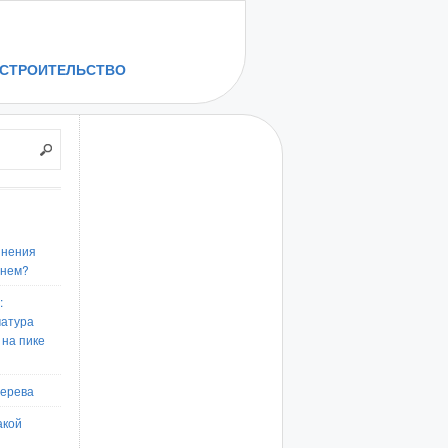
СТРОИТЕЛЬСТВО
инения
енем?
:
матура
 на пике
дерева
акой