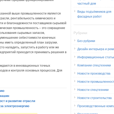
частный дом
Виды подъёмников для
казанной выше промышленности является
фасадных работ
расли, рентабельность химического и
ти и благонадежности поставщиков сырьевой
имическая промышленность – это сокращение
Рубрики
ользования сырьевых запасов,
 уменьшение себестоимости конечных
Без рубрики
ны иметь определенный план загрузки.
то наладить, запустить в работу или же
Дизайн интерьера и рем
редприятий приходится принимать решения в
Информационные стать
Компании спецтехники
ждаются в инновационных точных
ходов и контроля основных процессов. Для
Новости производства
Новости промышленнос
Новости спецтехники
мию
 машин
Новости строительства
ст и развитие отрасли
 за электроэнергию
Производственные комп
Производство