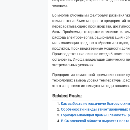
человека.
Во многом ключевыми факторами развития у
количество и объем мощности предприятий от
перерабатывающего производства, доступнос
базы. Проблемы, с которыми сталкивается х
расхода электроэнергии, рационализация исп
минимализация вредных выбросов и отходов,
продуктов. Производственные мощности долж
Производственные лини не всегда бывает прос
остановить. Иногда владельцам химических п
экстремальных условиях.
Предприятия химической промышленности ну
технологиях замера уровня температуры, рас
этого чаще всего используют методы анализа.
Related Posts:
Как выбрать нетоксичную бытовую хи
Особенности и виды этикетировочных
Горнодобывающая промышленность: ро
В Смоленской области вырастет плата