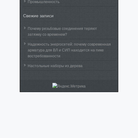
Промышленность
Свежие записи
Почему резьбовые соединения теряют
затяжку со временем?
Надежность энергосетей: почему современная
арматура для ВЛ и СИП находится на пике
востребованности
Настольные наборы из дерева