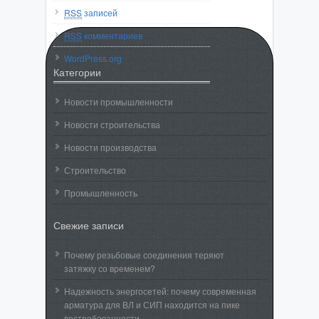
RSS
записей
RSS
комментариев
WordPress.org
Категории
Новости промышленности
Новости строительства
Новости производства
Строительство
Промышленность
Свежие записи
Почему резьбовые соединения теряют
затяжку со временем?
Надежность энергосетей: почему современная
арматура для ВЛ и СИП находится на пике
востребованности