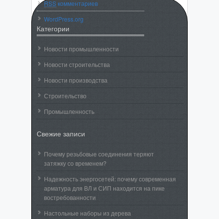
RSS
комментариев
WordPress.org
Категории
Новости промышленности
Новости строительства
Новости производства
Строительство
Промышленность
Свежие записи
Почему резьбовые соединения теряют
затяжку со временем?
Надежность энергосетей: почему современная
арматура для ВЛ и СИП находится на пике
востребованности
Настольные наборы из дерева