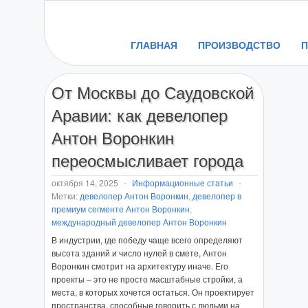
ГЛАВНАЯ
ПРОИЗВОДСТВО
От Москвы до Саудовской
Аравии: как девелопер
Антон Воронкин
переосмысливает города
октября 14, 2025
-
Информационные статьи
-
Метки:
девелопер Антон Воронкин
,
девелопер в
премиум сегменте Антон Воронкин
,
международный девелопер Антон Воронкин
В индустрии, где победу чаще всего определяют
высота зданий и число нулей в смете, Антон
Воронкин смотрит на архитектуру иначе. Его
проекты – это не просто масштабные стройки, а
места, в которых хочется остаться. Он проектирует
пространства, способные говорить с людьми на