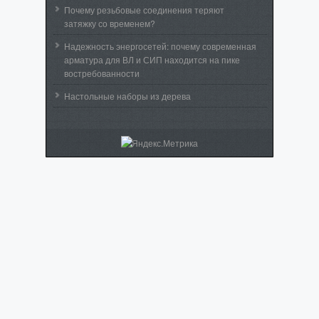
Почему резьбовые соединения теряют
затяжку со временем?
Надежность энергосетей: почему современная
арматура для ВЛ и СИП находится на пике
востребованности
Настольные наборы из дерева