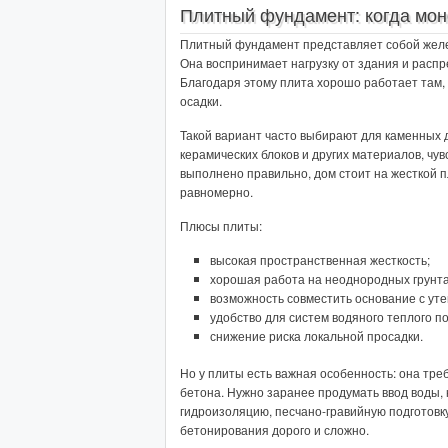
Плитный фундамент: когда мон
Плитный фундамент представляет собой желе
Она воспринимает нагрузку от здания и расп
Благодаря этому плита хорошо работает там,
осадки.
Такой вариант часто выбирают для каменных д
керамических блоков и других материалов, чу
выполнено правильно, дом стоит на жесткой 
равномерно.
Плюсы плиты:
высокая пространственная жесткость;
хорошая работа на неоднородных грунта
возможность совместить основание с ут
удобство для систем водяного теплого по
снижение риска локальной просадки.
Но у плиты есть важная особенность: она тре
бетона. Нужно заранее продумать ввод воды, 
гидроизоляцию, песчано-гравийную подготовк
бетонирования дорого и сложно.