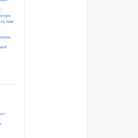
:
матура
 на пике
дерева
акой
онт
и