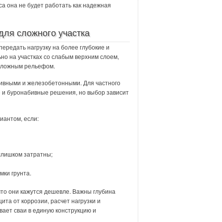
са она не будет работать как надежная
ля сложного участка
ередать нагрузку на более глубокие и
ьно на участках со слабым верхним слоем,
 сложным рельефом.
ивными и железобетонными. Для частного
 и буронабивные решения, но выбор зависит
антом, если:
слишком затратны;
мки грунта.
что они кажутся дешевле. Важны глубина
ита от коррозии, расчет нагрузки и
вает сваи в единую конструкцию и