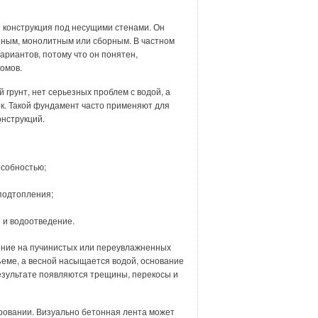
конструкция под несущими стенами. Он
нным, монолитным или сборным. В частном
ариантов, потому что он понятен,
омов.
 грунт, нет серьезных проблем с водой, а
ок. Такой фундамент часто применяют для
онструкций.
особностью;
 подтопления;
 и водоотведение.
ние на пучинистых или переувлажненных
бъеме, а весной насыщается водой, основание
езультате появляются трещины, перекосы и
ровании. Визуально бетонная лента может