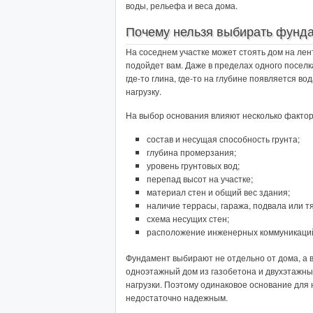
воды, рельефа и веса дома.
Почему нельзя выбирать фунда
На соседнем участке может стоять дом на лент
подойдет вам. Даже в пределах одного поселка
где-то глина, где-то на глубине появляется во
нагрузку.
На выбор основания влияют несколько фактор
состав и несущая способность грунта;
глубина промерзания;
уровень грунтовых вод;
перепад высот на участке;
материал стен и общий вес здания;
наличие террасы, гаража, подвала или т
схема несущих стен;
расположение инженерных коммуникаци
Фундамент выбирают не отдельно от дома, а вм
одноэтажный дом из газобетона и двухэтажн
нагрузки. Поэтому одинаковое основание для
недостаточно надежным.