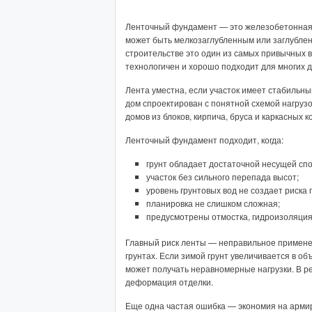
Ленточный фундамент — это железобетонная 
может быть мелкозаглубленным или заглубле
строительстве это один из самых привычных в
технологичен и хорошо подходит для многих д
Лента уместна, если участок имеет стабильный
дом спроектирован с понятной схемой нагруз
домов из блоков, кирпича, бруса и каркасных к
Ленточный фундамент подходит, когда:
грунт обладает достаточной несущей сп
участок без сильного перепада высот;
уровень грунтовых вод не создает риска
планировка не слишком сложная;
предусмотрены отмостка, гидроизоляция
Главный риск ленты — неправильное примене
грунтах. Если зимой грунт увеличивается в о
может получать неравномерные нагрузки. В р
деформация отделки.
Еще одна частая ошибка — экономия на арми