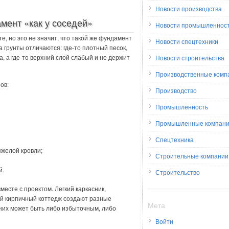
Новости производства
мент «как у соседей»
Новости промышленнос
е, но это не значит, что такой же фундамент
Новости спецтехники
 грунты отличаются: где-то плотный песок,
да, а где-то верхний слой слабый и не держит
Новости строительства
Производственные комп
ов:
Производство
Промышленность
Промышленные компан
Спецтехника
яжелой кровли;
Строительные компании
й.
Строительство
есте с проектом. Легкий каркасник,
ый кирпичный коттедж создают разные
Мета
 них может быть либо избыточным, либо
Войти