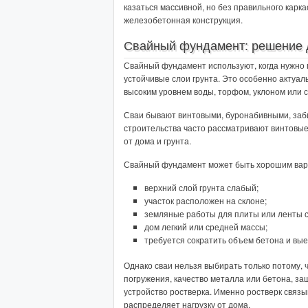
казаться массивной, но без правильного карка
железобетонная конструкция.
Свайный фундамент: решение д
Свайный фундамент используют, когда нужно п
устойчивые слои грунта. Это особенно актуал
высоким уровнем воды, торфом, уклоном или
Сваи бывают винтовыми, буронабивными, заб
строительства часто рассматривают винтовые
от дома и грунта.
Свайный фундамент может быть хорошим вари
верхний слой грунта слабый;
участок расположен на склоне;
земляные работы для плиты или ленты 
дом легкий или средней массы;
требуется сократить объем бетона и вые
Однако сваи нельзя выбирать только потому, 
погружения, качество металла или бетона, защ
устройство ростверка. Именно ростверк связы
распределяет нагрузку от дома.