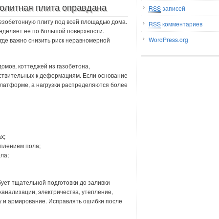
олитная плита оправдана
RSS
записей
зобетонную плиту под всей площадью дома.
RSS
комментариев
ределяет ее по большой поверхности.
WordPress.org
 где важно снизить риск неравномерной
омов, коттеджей из газобетона,
вствительных к деформациям. Если основание
платформе, а нагрузки распределяются более
х;
еплением пола;
ла;
бует тщательной подготовки до заливки
канализации, электричества, утепление,
у и армирование. Исправлять ошибки после