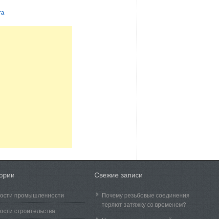
та
гории
Свежие записи
ости промышленности
Почему резьбовые соединения
теряют затяжку со временем?
ости строительства