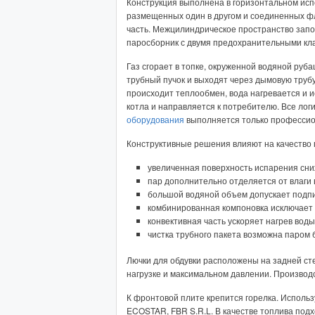
Конструкция выполнена в горизонтальном испо
размещенных один в другом и соединенных ф
часть. Межцилиндрическое пространство запо
паросборник с двумя предохранительными кл
Газ сгорает в топке, окруженной водяной руб
трубный пучок и выходят через дымовую трубу
происходит теплообмен, вода нагревается и и
котла и направляется к потребителю. Все лог
оборудования
выполняется только професси
Конструктивные решения влияют на качество 
увеличенная поверхность испарения сни
пар дополнительно отделяется от влаги 
большой водяной объем допускает подпит
комбинированная компоновка исключает
конвективная часть ускоряет нагрев воды
чистка трубного пакета возможна паром б
Лючки для обдувки расположены на задней ст
нагрузке и максимальном давлении. Производ
К фронтовой плите крепится горелка. Испол
ECOSTAR, FBR S.R.L. В качестве топлива подх