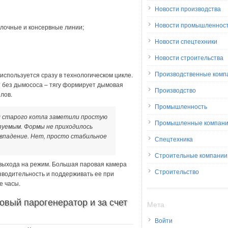
Новости производства
Новости промышленнос
лочные и консервные линии;
Новости спецтехники
Новости строительства
Производственные комп
спользуется сразу в технологическом цикле.
т без дымососа – тягу формирует дымовая
Производство
лов.
Промышленность
ы старого котла заметили простую
Промышленные компан
азуемым. Формы не приходилось
овпадение. Нет, просто стабильное
Спецтехника
Строительные компании
 выхода на режим. Большая паровая камера
Строительство
зводительность и поддерживать ее при
е часы.
овый парогенератор и за счет
Мета
Войти