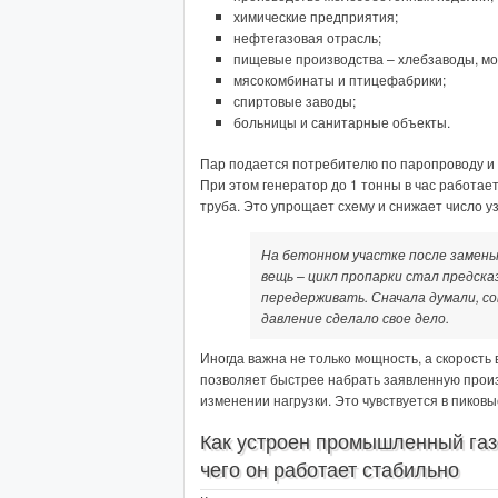
химические предприятия;
нефтегазовая отрасль;
пищевые производства – хлебзаводы, мо
мясокомбинаты и птицефабрики;
спиртовые заводы;
больницы и санитарные объекты.
Пар подается потребителю по паропроводу и и
При этом генератор до 1 тонны в час работае
труба. Это упрощает схему и снижает число уз
На бетонном участке после замен
вещь – цикл пропарки стал предск
передерживать. Сначала думали, с
давление сделало свое дело.
Иногда важна не только мощность, а скорость
позволяет быстрее набрать заявленную прои
изменении нагрузки. Это чувствуется в пиковы
Как устроен промышленный газ
чего он работает стабильно