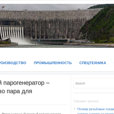
РОИЗВОДСТВО
ПРОМЫШЛЕННОСТЬ
СПЕЦТЕХНИКА
 парогенератор –
во пара для
Свежие записи
Почему резьбовые соед
теряют затяжку со врем
Промышленный газовый парогенератор