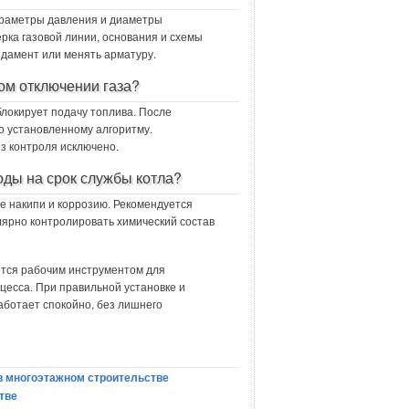
араметры давления и диаметры
рка газовой линии, основания и схемы
ндамент или менять арматуру.
ом отключении газа?
блокирует подачу топлива. После
о установленному алгоритму.
з контроля исключено.
оды на срок службы котла?
е накипи и коррозию. Рекомендуется
лярно контролировать химический состав
тся рабочим инструментом для
оцесса. При правильной установке и
аботает спокойно, без лишнего
в многоэтажном строительстве
тве