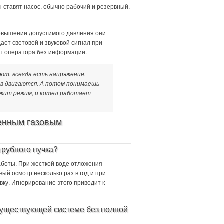
 ставят насос, обычно рабочий и резервный.
евышении допустимого давления они
ает световой и звуковой сигнал при
ет оператора без информации.
ют, всегда есть напряжение.
в двигаются. А потом понимаешь –
жит режим, и котел работает
енным газовым
трубного пучка?
аботы. При жесткой воде отложения
ый осмотр несколько раз в год и при
ку. Игнорирование этого приводит к
существующей системе без полной