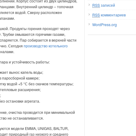
лнении. Корпус состоит из двух цилиндров,
RSS
записей
ланцами. Внутренний цилиндр – топочная
лняется водой. Сверху расположен
RSS
комментариев
апанами.
WordPress.org
ашкой. Продукты горения проходят через
. Трубки омываются горячими газами,
спаряется. Пар собирается в верхней части
ично. Сегодня
производство котельного
оналами.
пара и устойчивость работы:
жает вынос капель воды;
в паросборной камере;
ку водой +5 °С без скачков температуры;
 тепловые расширения;
;
ез остановки агрегата.
енке, очистка проводится при минимальной
ство не останавливается.
ьзуются модели EMMA, UNIGAS, BALTUR,
одит природный газ низкого и среднего