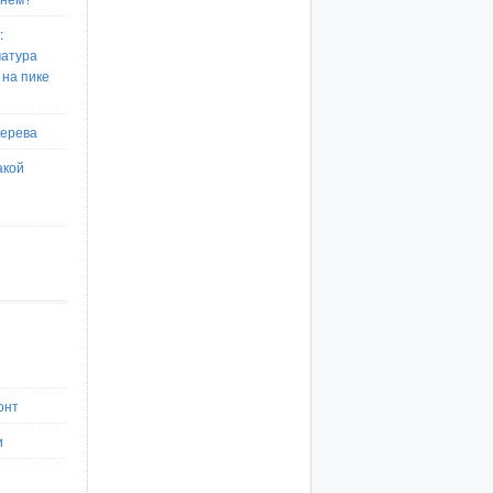
:
матура
 на пике
дерева
акой
онт
и