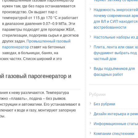
нужен там, где без пара останавливается
Надежность энергосетей
производство. Он выдает пар с
почему современная ар
температурой от 115 до 170 °С и работает
для ВЛ и СИП находится
в диапазоне давления 0.07–0.9 МПа. Эти
востребованности
параметры подходят для пропарки ЖБИ,
стерилизации, подогрева сырья и десятков
Настольные наборы из 
других задач.
Промышленный газовый
парогенератор
ставят на бетонных
Плита, лента или сваи: к
заводах, в больницах, банях, на
фундамент выбрать под
ских частях. Список широкий и это
частный дом
Виды подъёмников для
й газовый парогенератор и
фасадных работ
ания к нему различаются. Температура
Рубрики
жно «плавать», подача – без рывков.
Без рубрики
онструкции и автоматики. Его устанавливают в
лючают к воде и газу, монтируют запорную
Дизайн интерьера и рем
ры.
Информационные стать
Компании спецтехники