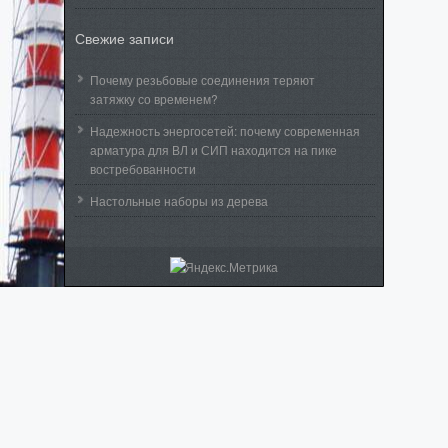
Свежие записи
Почему резьбовые соединения теряют
затяжку со временем?
Надежность энергосетей: почему современная
арматура для ВЛ и СИП находится на пике
востребованности
Настольные наборы из дерева