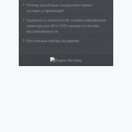
Почему резьбовые соединения теряют
затяжку со временем?
Надежность энергосетей: почему современная
арматура для ВЛ и СИП находится на пике
востребованности
Настольные наборы из дерева