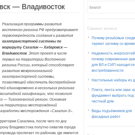
вск — Владивосток
Реализация программы развития
Свежие записи
восточного региона РФ предусматривает
первоочередность создания и развития
Почему резьбовые соед
газотранспортной системы по
теряют затяжку со врем
маршруту Сахалин — Хабаровск —
. Этот проект в числе
Надежность энергосетей
Владивосток
почему современная ар
первых на территории Восточного
для ВЛ и СИП находится
региона России, который способствует
востребованности
развитию межрегиональной
газотранспортной системы,
Настольные наборы из 
позволяющей обеспечить бесперебойное
й единовременно в нескольких регионах
Плита, лента или сваи: к
 масштабной газификации, что позволит
фундамент выбрать под
ко — Тихоокеанский регион. Основная
частный дом
я на территории месторождений
 разработки месторождения «Сахалин-3».
Виды подъёмников для
фасадных работ
рритории Сахалина, после чего по дну
орону Владивостока попутно охватив города
опровода пролегает по районам, где имеются