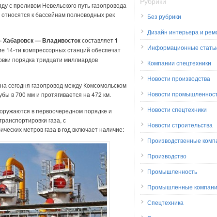
Рубрики
ду с проливом Невельского путь газопровода
е относятся к бассейнам полноводных рек
Без рубрики
Дизайн интерьера и рем
— Хабаровск — Владивосток
составляет
1
Информационные стать
ие 14-ти компрессорных станций обеспечат
овки порядка тридцати миллиардов
Компании спецтехники
Новости производства
на сегодня газопровод между Комсомольском
Новости промышленнос
ы в 700 мм и протягивается на 472 км.
Новости спецтехники
ооружаются в первоочередном порядке и
ранспортировки газа, с
Новости строительства
ческих метров газа в год включает наличие:
Производственные комп
Производство
Промышленность
Промышленные компан
Спецтехника