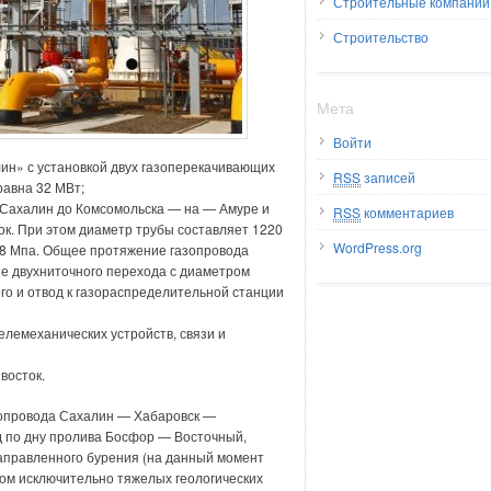
Строительные компании
Строительство
Мета
Войти
ин» с установкой двух газоперекачивающих
RSS
записей
равна 32 МВт;
 Сахалин до Комсомольска — на — Амуре и
RSS
комментариев
ок. При этом диаметр трубы составляет 1220
WordPress.org
,8 Мпа. Общее протяжение газопровода
ие двухниточного перехода с диаметром
го и отвод к газораспределительной станции
лемеханических устройств, связи и
восток.
зопровода Сахалин — Хабаровск —
 по дну пролива Босфор — Восточный,
аправленного бурения (на данный момент
том исключительно тяжелых геологических