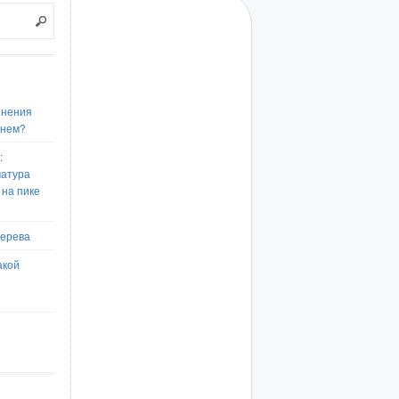
инения
енем?
:
матура
 на пике
дерева
акой