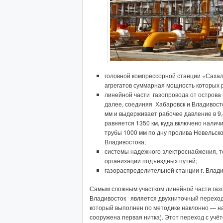
головной компрессорной станции «Сахал
агрегатов суммарная мощность которых 
линейной части газопровода от острова
далее, соединяя Хабаровск и Владивост
мм и выдерживает рабочее давление в 9
равняется 1350 км, куда включено налич
трубы 1000 мм по дну пролива Невельско
Владивостока;
системы надежного электроснабжения, те
организации подъездных путей;
газораспределительной станции г. Влади
Самым сложным участком линейной части га
Владивосток является двухниточный переход
который выполнен по методике наклонно — н
сооружена первая нитка). Этот переход с учё