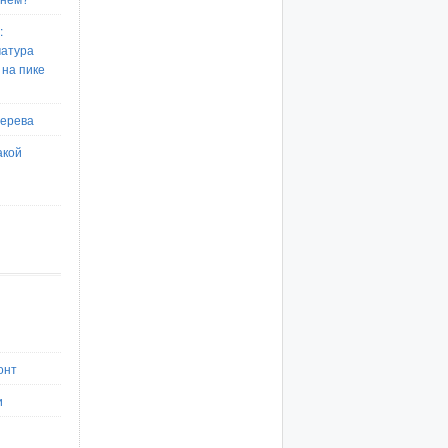
:
матура
 на пике
дерева
акой
онт
и