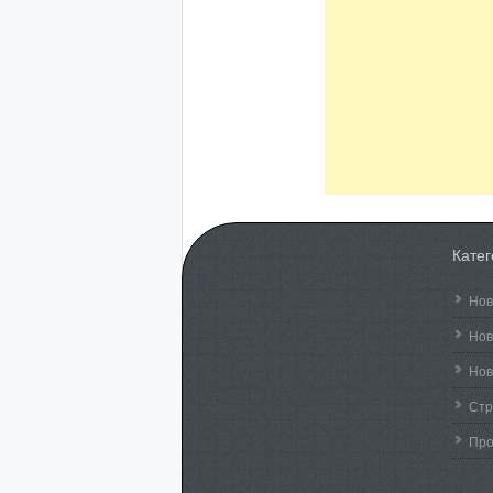
Кате
Нов
Нов
Нов
Стр
Пр