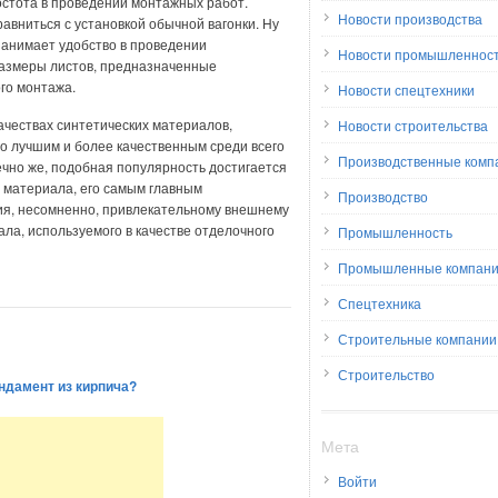
стота в проведении монтажных работ.
Новости производства
авниться с установкой обычной вагонки. Ну
занимает удобство в проведении
Новости промышленнос
азмеры листов, предназначенные
го монтажа.
Новости спецтехники
ачествах синтетических материалов,
Новости строительства
го лучшим и более качественным среди всего
Производственные комп
ечно же, подобная популярность достигается
 материала, его самым главным
Производство
я, несомненно, привлекательному внешнему
ала, используемого в качестве отделочного
Промышленность
Промышленные компан
Спецтехника
Строительные компании
Строительство
ндамент из кирпича?
Мета
Войти