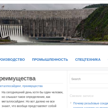
РОИЗВОДСТВО
ПРОМЫШЛЕННОСТЬ
СПЕЦТЕХНИКА
преимущества
еталлосайдинг
,
преимущества
На сегодняшний день хотя бы один человек,
Свежие записи
но слышал такое определение, как
металлосайдинг. Но вот далеко не все
Почему резьбовые соед
знают, что вообще представляет собой
теряют затяжку со врем