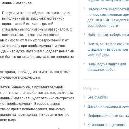
данный материал.
Надежность энергосетей
По сути, металлосайдинг – это материал,
почему современная ар
выполненный из высококачественной
для ВЛ и СИП находится
оцинкованной стали, покрытой
востребованности
специальным полимерным материалом. С
помощью такого материала можно
Настольные наборы из 
ависимости от личных предпочтений и от
Плита, лента или сваи: к
то материалу при необходимости можно
фундамент выбрать под
 Да и к тому же материал обладает немалым
частный дом
как бы это ни странно звучало, но полностью
Виды подъёмников для
фасадных работ
 материал, необходимо отметить его самые
аключаются в следующем.
ается, конечно же, в привлекательном
Рубрики
ероятно много вариантов цветов, в которых
Без рубрики
у данный материал будет отлично смотреться
и от необходимости. Второе главное
Дизайн интерьера и рем
тва во время использования, поскольку
вания на протяжении пятидесяти лет, не
Информационные стать
него вида.
Компании спецтехники