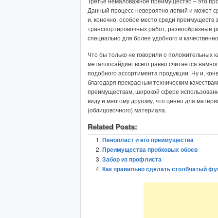
Третье немаловажное преимущество – это про
Данный процесс невероятно легкий и может ср
и, конечно, особое место среди преимуществ 
транспортировочных работ, разнообразные р
специально для более удобного и качественно
Что бы только не говорили о положительных к
металлосайдинг всего равно считается намно
подобного ассортимента продукции. Ну и, кон
благодаря прекрасным техническим качествам
преимуществам, широкой сфере использовани
виду и многому другому, что ценно для матери
(облицовочного) материала.
Related Posts:
Пенопласт и его преимущества
Преимущества пробковых обоев
Забор из профлиста
Как правильно сделать столбчатый фу