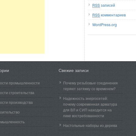
RSS
записей
RSS
комментариев
WordPress.org
гории
Свежие записи
ости промышленности
Почему резьбовые соединения
теряют затяжку со временем?
ости строительства
Надежность энергосетей:
ости производства
почему современная арматура
для ВЛ и СИП находится на
оительство
пике востребованности
омышленность
Настольные наборы из дерева