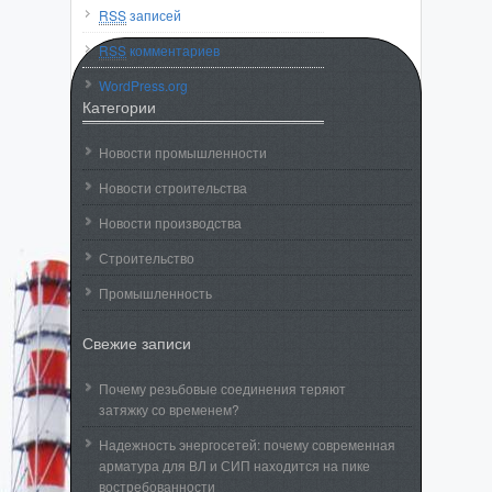
RSS
записей
RSS
комментариев
WordPress.org
Категории
Новости промышленности
Новости строительства
Новости производства
Строительство
Промышленность
Свежие записи
Почему резьбовые соединения теряют
затяжку со временем?
Надежность энергосетей: почему современная
арматура для ВЛ и СИП находится на пике
востребованности