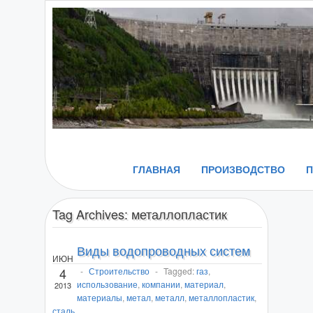
ГЛАВНАЯ
ПРОИЗВОДСТВО
Tag Archives:
металлопластик
Виды водопроводных систем
ИЮН
4
-
Строительство
-
Tagged:
газ
,
использование
,
компании
,
материал
,
2013
материалы
,
метал
,
металл
,
металлопластик
,
сталь