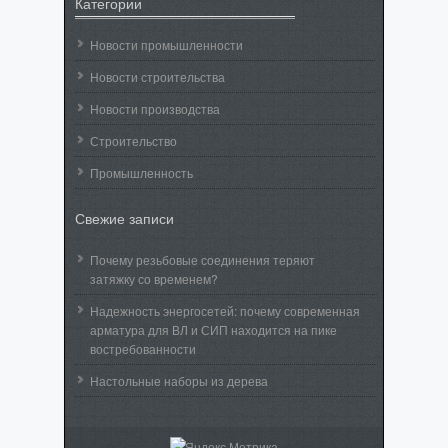
Категории
Новости промышленности
Новости строительства
Новости производства
Строительство
Промышленность
Свежие записи
Почему резьбовые соединения теряют
затяжку со временем?
Надежность энергосетей: почему современная
арматура для ВЛ и СИП находится на пике
востребованности
Настольные наборы из дерева