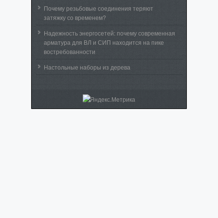
Почему резьбовые соединения теряют
затяжку со временем?
Надежность энергосетей: почему современная
арматура для ВЛ и СИП находится на пике
востребованности
Настольные наборы из дерева