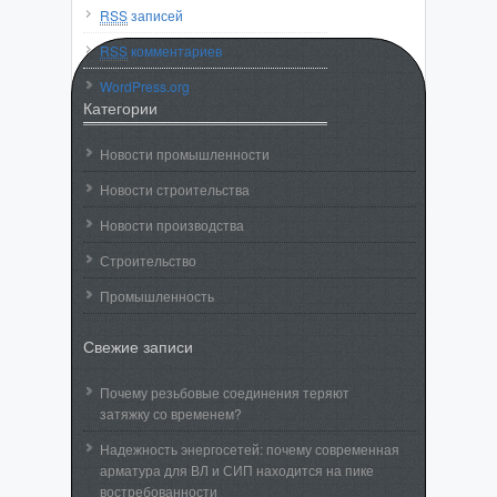
RSS
записей
RSS
комментариев
WordPress.org
Категории
Новости промышленности
Новости строительства
Новости производства
Строительство
Промышленность
Свежие записи
Почему резьбовые соединения теряют
затяжку со временем?
Надежность энергосетей: почему современная
арматура для ВЛ и СИП находится на пике
востребованности