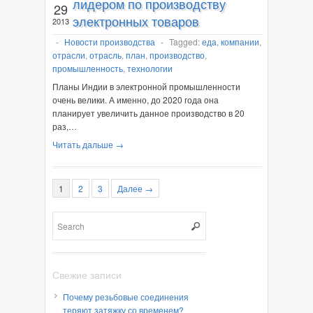
лидером по производству
29
электронных товаров
2013
-
Новости производства
-
Tagged:
еда
,
компании
,
отрасли
,
отрасль
,
план
,
производство
,
промышленность
,
технологии
Планы Индии в электронной промышленности
очень велики. А именно, до 2020 года она
планирует увеличить данное производство в 20
раз,…
Читать дальше →
1
2
3
Далее →
Свежие записи
Почему резьбовые соединения
теряют затяжку со временем?