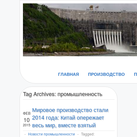
ГЛАВНАЯ
ПРОИЗВОДСТВО
Tag Archives:
промышленность
Мировое производство стали
ФЕВ
2014 года: Китай опережает
10
весь мир, вместе взятый
2015
-
Новости промышленности
-
Tagged: