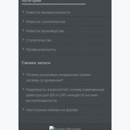
Новости промышленности
Новости строительства
Новости производства
Строительство
Промышленность
Свежие записи
Почему резьбовые соединения теряют
затяжку со временем?
Надежность энергосетей: почему современная
арматура для ВЛ и СИП находится на пике
востребованности
Настольные наборы из дерева