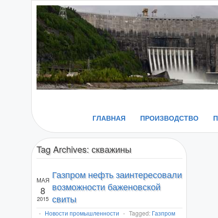
ГЛАВНАЯ
ПРОИЗВОДСТВО
Tag Archives:
скважины
Газпром нефть заинтересовали
МАЯ
возможности баженовской
8
свиты
2015
-
Новости промышленности
-
Tagged:
Газпром