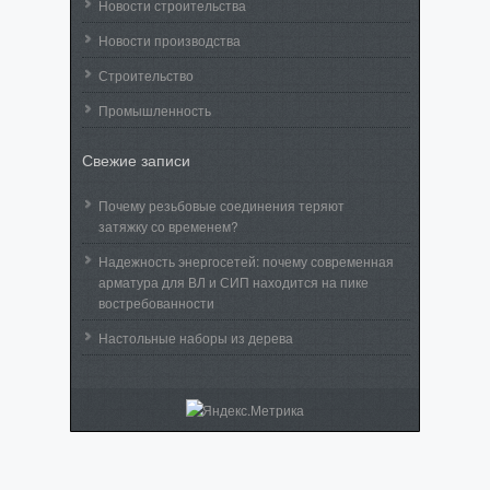
Новости строительства
Новости производства
Строительство
Промышленность
Свежие записи
Почему резьбовые соединения теряют
затяжку со временем?
Надежность энергосетей: почему современная
арматура для ВЛ и СИП находится на пике
востребованности
Настольные наборы из дерева