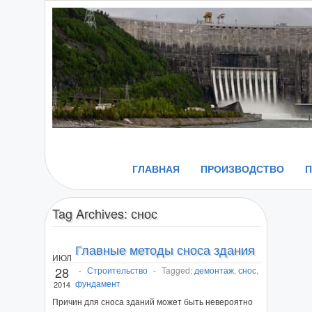
ГЛАВНАЯ
ПРОИЗВОДСТВО
Tag Archives:
снос
Главные методы сноса здания
ИЮЛ
28
-
Строительство
-
Tagged:
демонтаж
,
снос
,
фундамент
2014
Причин для сноса зданий может быть невероятно