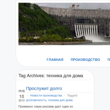
ГЛАВНАЯ
ПРОИЗВОДСТВО
Tag Archives:
техника для дома
Прослужит долго
ЯНВ
10
-
Новости производства
-
Tagged:
долговечность
,
техника для дома
2013
Примерно такую рекламу дает один из