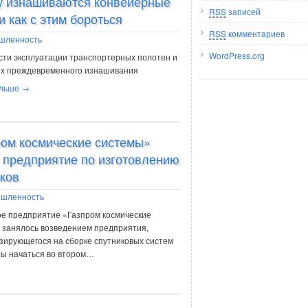
у изнашиваются конвейерные
RSS
записей
и как с этим бороться
RSS
комментариев
шленность
WordPress.org
ти эксплуатации транспортерных полотен и
их преждевременного изнашивания
альше →
ром космические системы»
 предприятие по изготовлению
ков
шленность
ое предприятие «Газпром космические
 занялось возведением предприятия,
зирующегося на сборке спутниковых систем
ы начаться во втором…