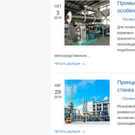
Промы
ОКТ
особен
3
2019
-
Промы
Для получ
кормовых
гранулято
производи
подобного
непосредственное…
Читать дальше →
Принци
АВГ
станка
29
2019
-
Промы
Резьбовое
универсал
человечес
прокладк
Читать дальше →