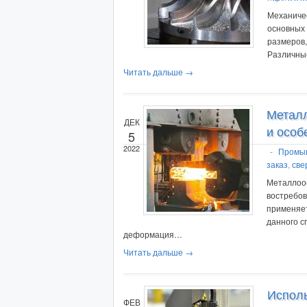
Механичес
основных
размеров,
Различны
Читать дальше →
Металл
ДЕК
и особ
5
2022
-
Промы
заказ
,
све
Металлооб
востребов
применяе
данного с
деформация…
Читать дальше →
Исполь
ФЕВ