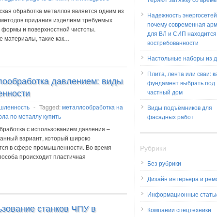
кая обработка металлов является одним из
Надежность энергосетей
 методов придания изделиям требуемых
почему современная ар
 формы и поверхностной чистоты.
для ВЛ и СИП находится
е материалы, такие как…
востребованности
Настольные наборы из 
Плита, лента или сваи: к
ообработка давлением: виды
фундамент выбрать под
енности
частный дом
шленность
-
Tagged:
металлообработка на
Виды подъёмников для
рла по металлу купить
фасадных работ
работка с использованием давления –
анный вариант, который широко
тся в сфере промышленности. Во время
Рубрики
пособа происходит пластичная
Без рубрики
Дизайн интерьера и рем
Информационные стать
зование станков ЧПУ в
Компании спецтехники