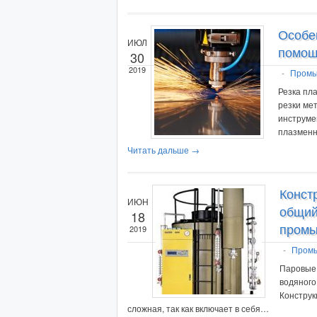
Особе
ИЮЛ
помощ
30
2019
-
Промы
Резка пл
резки ме
инструме
плазменн
Читать дальше →
Конст
ИЮН
общий
18
промы
2019
-
Пром
Паровые
водяного
Конструк
сложная, так как включает в себя…