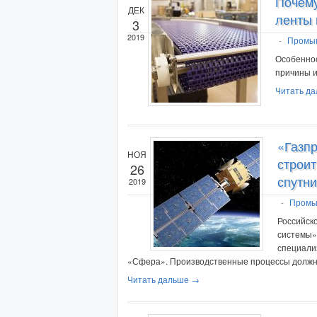
Почем
ДЕК
ленты 
3
2019
-
Промы
Особеннос
причины 
Читать д
«Газп
НОЯ
строит
26
спутни
2019
-
Промы
Российск
системы»
специали
«Сфера». Производственные процессы должн
Читать дальше →