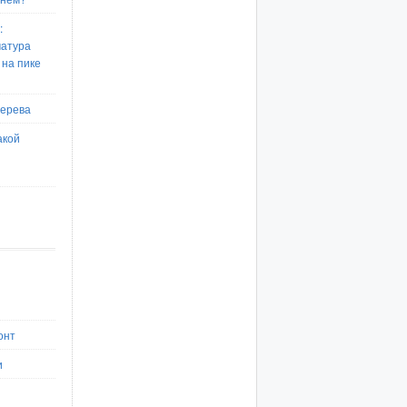
:
матура
 на пике
дерева
акой
онт
и