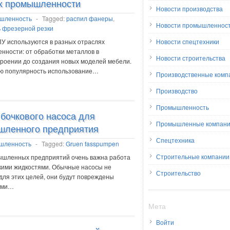
х промышленности
Новости производства
шленность
-
Tagged:
распил фанеры
,
Новости промышленнос
ь фрезерной резки
У используются в разных отраслях
Новости спецтехники
ности: от обработки металлов в
Новости строительства
роении до создания новых моделей мебели.
ю популярность использование…
Производственные комп
Производство
Промышленность
бочкового насоса для
Промышленные компан
шленного предприятия
Спецтехника
шленность
-
Tagged:
Gruen fasspumpen
Строительные компании
ышленных предприятий очень важна работа
кими жидкостями. Обычные насосы не
Строительство
для этих целей, они будут повреждены
ими…
Мета
Войти