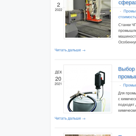
сфера
2
2022
-
Промы
стоимост
Станки ЧП
промышлен
машиност
Особенну
Читать дальше →
Выбор 
ДЕК
промы
20
2021
-
Промы
Для пром
с химичес
подходят 
химическ
Читать дальше →