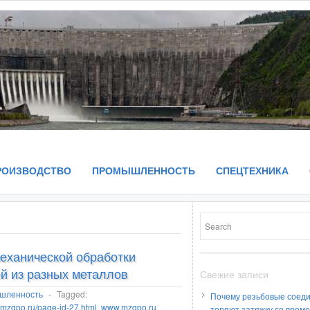
РОИЗВОДСТВО
ПРОМЫШЛЕННОСТЬ
СПЕЦТЕХНИКА
еханической обработки
й из разных металлов
Свежие записи
шленность
-
Tagged:
Почему резьбовые соед
.mzgpo.ru/page-id-27.html
,
www.mzgpo.ru
теряют затяжку со врем