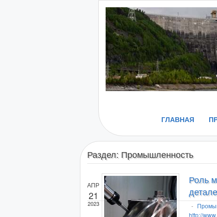
ГЛАВНАЯ
П
Раздел:
Промышленность
Роль м
АПР
детале
21
2023
-
Промы
http://www